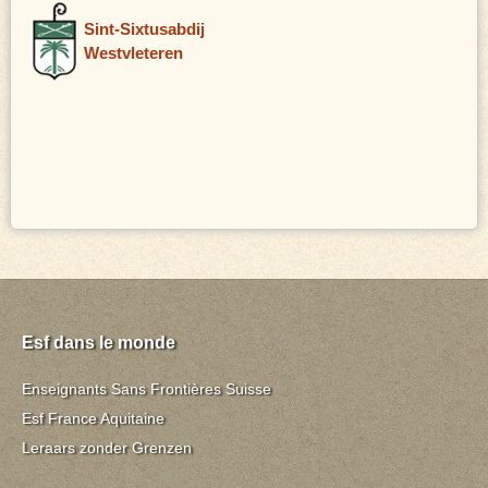
Sint-Sixtusabdij
Westvleteren
Esf dans le monde
Enseignants Sans Frontières Suisse
Esf France Aquitaine
Leraars zonder Grenzen