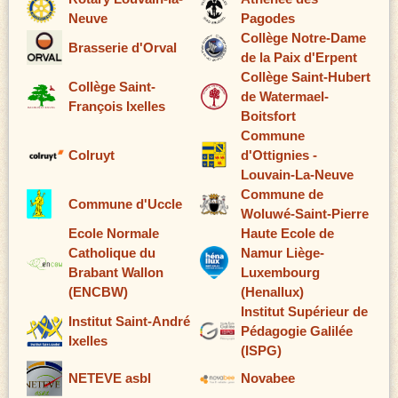
Neuve
Pagodes
Collège Notre-Dame
Brasserie d'Orval
de la Paix d'Erpent
Collège Saint-Hubert
Collège Saint-
de Watermael-
François Ixelles
Boitsfort
Commune
Colruyt
d'Ottignies -
Louvain-La-Neuve
Commune de
Commune d'Uccle
Woluwé-Saint-Pierre
Ecole Normale
Haute Ecole de
Catholique du
Namur Liège-
Brabant Wallon
Luxembourg
(ENCBW)
(Henallux)
Institut Supérieur de
Institut Saint-André
Pédagogie Galilée
Ixelles
(ISPG)
NETEVE asbl
Novabee