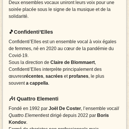
Deux ensembles vocaux uniront leurs voix pour une
soirée placée sous le signe de la musique et de la
solidarité.
🎵Confidenti’Elles
Confidenti’Elles est un ensemble vocal à voix égales
de femmes, né en 2020 au cœur de la pandémie du
Covid-19.
Sous la direction de
Claire de Blommaert
,
Confidenti’Elles interprète principalement des
œuvres
récentes
,
sacrées
et
profanes
, le plus
souvent
a cappella
.
🎶I Quattro Elementi
Fondé en 1992 par
Joël De Coster
, l’ensemble vocal
I
Quattro Elementi
est dirigé depuis 2022 par
Boris
Kondov
.