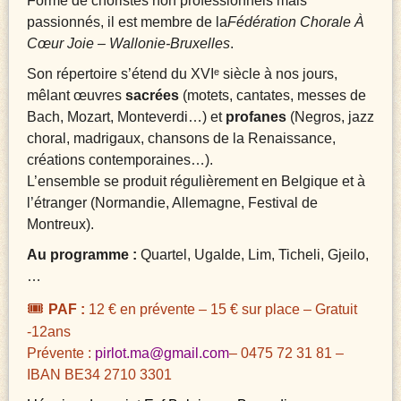
Formé de choristes non professionnels mais
passionnés, il est membre de la
Fédération Chorale À
Cœur Joie – Wallonie-Bruxelles
.
Son répertoire s’étend du XVIᵉ siècle à nos jours,
mêlant œuvres
sacrées
(motets, cantates, messes de
Bach, Mozart, Monteverdi…) et
profanes
(Negros, jazz
choral, madrigaux, chansons de la Renaissance,
créations contemporaines…).
L’ensemble se produit régulièrement en Belgique et à
l’étranger (Normandie, Allemagne, Festival de
Montreux).
Au programme :
Quartel, Ugalde, Lim, Ticheli, Gjeilo,
…
🎟
️
PAF :
12 € en prévente – 15 € sur place – Gratuit
-12ans
Prévente :
pirlot.ma@gmail.com
– 0475 72 31 81 –
IBAN BE34 2710 3301