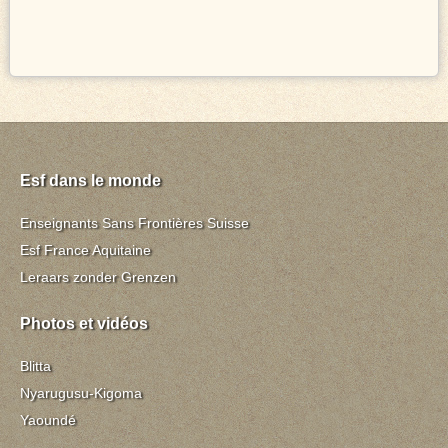
Esf dans le monde
Enseignants Sans Frontières Suisse
Esf France Aquitaine
Leraars zonder Grenzen
Photos et vidéos
Blitta
Nyarugusu-Kigoma
Yaoundé